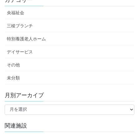
央福祉会
三稜ブランチ
特別養護老人ホーム
デイサービス
その他
未分類
月別アーカイブ
月
別
ア
ー
関連施設
カ
イ