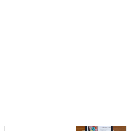
央福祉会
、
三稜ブランチ
カテゴリー
特別養護老人ホーム
前の記事
美容サービスでフットケア♪
2025年01月25日
デイサービス
次の記事
美容レク（アロマポット作り）
をしました
2025年02月01日